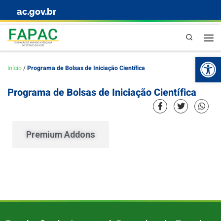
ac.gov.br
Skip to content
Pesquisa
Abr
Início
/
Programa de Bolsas de Iniciação Científica
Programa de Bolsas de Iniciação Científica
Premium Addons